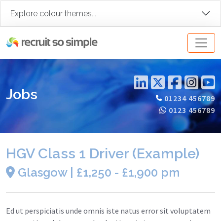
Explore colour themes...
Jobs
01234 456789
0123 456789
HGV Class 1 Driver (Example)
Glasgow | £1,250 - £1,900 pm
Ed ut perspiciatis unde omnis iste natus error sit voluptatem